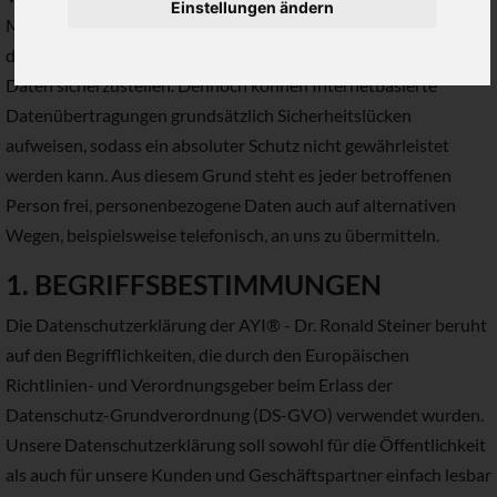
Einstellungen ändern
Maßnahmen umgesetzt, um einen möglichst lückenlosen Schutz
der über diese Internetseite verarbeiteten personenbezogenen
Daten sicherzustellen. Dennoch können Internetbasierte
Datenübertragungen grundsätzlich Sicherheitslücken
aufweisen, sodass ein absoluter Schutz nicht gewährleistet
werden kann. Aus diesem Grund steht es jeder betroffenen
Person frei, personenbezogene Daten auch auf alternativen
Wegen, beispielsweise telefonisch, an uns zu übermitteln.
1. BEGRIFFSBESTIMMUNGEN
Die Datenschutzerklärung der AYI® - Dr. Ronald Steiner beruht
auf den Begrifflichkeiten, die durch den Europäischen
Richtlinien- und Verordnungsgeber beim Erlass der
Datenschutz-Grundverordnung (DS-GVO) verwendet wurden.
Unsere Datenschutzerklärung soll sowohl für die Öffentlichkeit
als auch für unsere Kunden und Geschäftspartner einfach lesbar