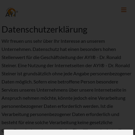
Datenschutzerklärung
Wir freuen uns sehr über Ihr Interesse an unserem
Unternehmen. Datenschutz hat einen besonders hohen
Stellenwert für die Geschäftsleitung der AYI® - Dr. Ronald
Steiner. Eine Nutzung der Internetseiten der AYI® - Dr. Ronald
Steiner ist grundsätzlich ohne jede Angabe personenbezogener
Daten möglich. Sofern eine betroffene Person besondere
Services unseres Unternehmens über unsere Internetseite in
Anspruch nehmen möchte, könnte jedoch eine Verarbeitung
personenbezogener Daten erforderlich werden. Ist die
Verarbeitung personenbezogener Daten erforderlich und
besteht für eine solche Verarbeitung keine gesetzliche
Grundlage, holen wir generell eine Einwilligung der betroffenen