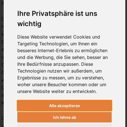
Person ein.
Ihre Privatsphäre ist uns
Die Verarbeitung personenbezogener Daten, beispielsweise des
wichtig
Namens, der Anschrift, E-Mail-Adresse oder Telefonnummer
einer betroffenen Person, erfolgt stets im Einklang mit der
Diese Website verwendet Cookies und
Datenschutz-Grundverordnung und in Übereinstimmung mit
Targeting Technologien, um Ihnen ein
den für die AYI® - Dr. Ronald Steiner geltenden
besseres Internet-Erlebnis zu ermöglichen
landesspezifischen Datenschutzbestimmungen. Mittels dieser
und die Werbung, die Sie sehen, besser an
Ihre Bedürfnisse anzupassen. Diese
Datenschutzerklärung möchte unser Unternehmen die
Technologien nutzen wir außerdem, um
Öffentlichkeit über Art, Umfang und Zweck der von uns
Ergebnisse zu messen, um zu verstehen,
erhobenen, genutzten und verarbeiteten personenbezogenen
woher unsere Besucher kommen oder um
Daten informieren. Ferner werden betroffene Personen mittels
unsere Website weiter zu entwickeln.
dieser Datenschutzerklärung über die ihnen zustehenden
Rechte aufgeklärt.
Alle akzeptieren
Ich lehne ab
Die AYI® - Dr. Ronald Steiner hat als für die Verarbeitung
Verantwortlicher zahlreiche technische und organisatorische