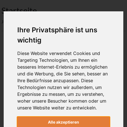
Startseite
Jetzt ist 8/9/2026 3:39:43 PM
Ihre Privatsphäre ist uns
wichtig
Diese Website verwendet Cookies und
Targeting Technologien, um Ihnen ein
besseres Internet-Erlebnis zu ermöglichen
Traditioneller Ashtanga Yoga, innovative Therapie,
und die Werbung, die Sie sehen, besser an
Ihre Bedürfnisse anzupassen. Diese
Alignment, Movement Culture und inspirierende
Technologien nutzen wir außerdem, um
Philosophie
Ergebnisse zu messen, um zu verstehen,
woher unsere Besucher kommen oder um
unsere Website weiter zu entwickeln.
AYI
Alle akzeptieren