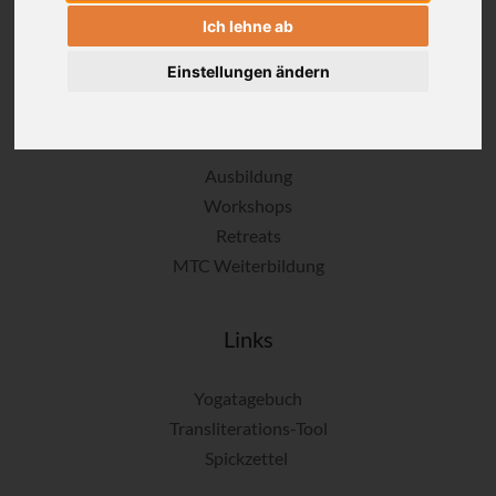
AYInstitute Ulm
Ich lehne ab
Newsletter
Einstellungen ändern
Events
Ausbildung
Workshops
Retreats
MTC Weiterbildung
Links
Yogatagebuch
Transliterations-Tool
Spickzettel